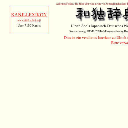
Achtung Fehler: die Silbe shu wird nicht via Roomaji gefunden! B
KANJI-LEXIKON
www.bibiko.de/kanji
über 7100 Kanjis
Ulrich Apels Japanisch-Deutsches W
Konvertierung, HTML/DB/Perl-Programmierung Han
Dies ist ein veraltetes Interface zu Ulr
Bitte verw